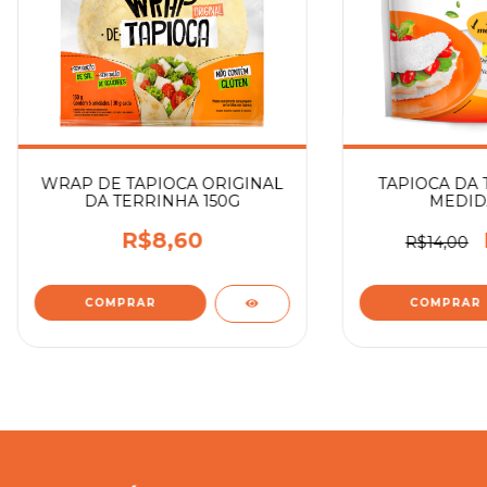
WRAP DE TAPIOCA ORIGINAL
TAPIOCA DA 
DA TERRINHA 150G
MEDID
R$8,60
R$14,00