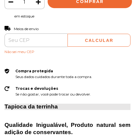
em estoque
ALTERAR CEP
Entregas para o CEP:
Meios de envio
CALCULAR
Não sei meu CEP
Compra protegida
Seus dados cuidados durante toda a compra.
Trocas e devoluções
Se não gostar, você pode trocar ou devolver.
Tapioca da terrinha
Qualidade Inigualável, Produto natural sem
adição de conservantes.