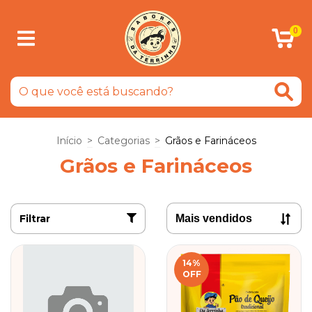
0
Início
>
Categorias
>
Grãos e Farináceos
Grãos e Farináceos
Filtrar
14
%
OFF